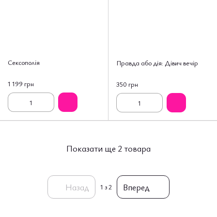
Сексополія
Правда або дія: Дівич вечір
1 199 грн
350 грн
Показати ще 2 товара
Назад
Вперед
1
з 2