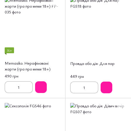
Хіт
Memasiko. Нерафіновані
Правда або дія: Для пар
жарти (гра про меми 18+)
490 грн
449 грн