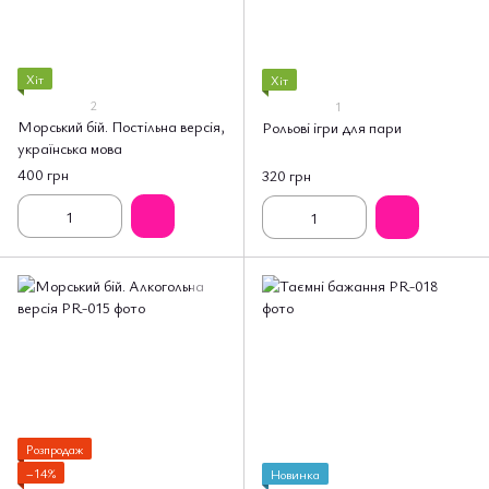
Хіт
Хіт
2
1
Морський бій. Постільна версія,
Рольові ігри для пари
українська мова
400 грн
320 грн
Розпродаж
−14%
Новинка