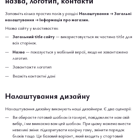
назва, логотип, контакти
Заповніть кілька простих полів у розділі
Налаштування
→
Загальні
налаштування → Інформація про магазин.
Назва сайту у властивостях:
Загальний title сайту
— використовується як частина title для
всіх сторінок.
Назва
— показується у мобільній версії, якщо не завантажено
логотип.
Завантажте логотип
Вкажіть контактні дані
Налаштування дизайну
Налаштування дизайну виконують наші дизайнери. Є два сценарії:
Ви обираєте готовий шаблон із
галереї
, повідомляєте нам свій
вибір, і ми вмикаємо вам цей шаблон. При цьому можемо внести
невеликі зміни: підкоригувати колірну гаму, змінити порядок
блоків тощо. Це базовий варіант, який входить у стартовий