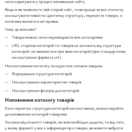
легко коригувати у процесі наповнення сайту.
Якщо ж ви оновлюєте свій старий сайт, то ви краще за все спочатку
налаштувати повністю ідентичну структуру, перенести товари, а
потім вже вносити в неї правки.
Чому це можливо?
Товари можна легко переміщувати між категоріями.
URL сторінок категорій та товарів не залежать від структури
категорій і не змінюються при зміні категорій (при стандартному
налаштуванні формату url).
Налаштування каталогу складається з кількох завдань:
Формування структури категорій
Налаштування характеристик товарів
Налаштування фільтрів для категорій
Наповнення каталогу товарів
Коли чернетка структури категорій налаштована, можна перейти
до наповнення категорій товарами.
Залежно від кількості товарів, які вам необхідно додати, та від того,
у якому форматі у вас є інформація про товари, ви можете вибрати