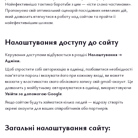
Найефективніша тактика боротьби з цим — «їсти слона частинами».
Пропонуємо свій оптимальний сценарій послідовних невеликих дій,
який дозволить втягнутися в роботу над сайтом та пройти її
найефективнішим шляхом.
Налаштування доступу до сайту
Керування доступами відбувається в розділі
Налаштування →
Адміни.
Щоб спростити собі авторизацію в адмінці, позбавитися необхідності
пам'ятати пароль і вказувати його при кожному вході, ви можете
вказати у властивостях свого облікового запису свій gmail-акаунт. Це
дозволить у майбутньому авторизуватися в адмінці, використовуючи
Увійти за допомогою Google
.
Якщо сайтом будуть займатися кілька людей — відразу створіть
окремі акаунти для ваших співробітників або партнерів.
Загальні налаштування сайту: