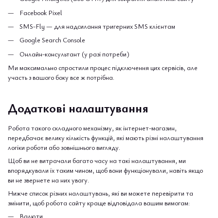
Facebook Pixel
SMS-Fly — для надсилання тригерних SMS клієнтам
Google Search Console
Онлайн-консультант (у разі потреби)
Ми максимально спростили процес підключення цих сервісів, але
участь з вашого боку все ж потрібна.
Додаткові налаштування
Робота такого складного механізму, як інтернет-магазин,
передбачає велику кількість функцій, які мають різні налаштування
логіки роботи або зовнішнього вигляду.
Щоб ви не витрачали багато часу на такі налаштування, ми
впорядкували їх таким чином, щоб вони функціонували, навіть якщо
ви не звернете на них увагу.
Нижче список різних налаштувань, які ви можете перевірити та
змінити, щоб робота сайту краще відповідала вашим вимогам:
Валюти