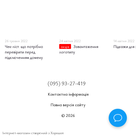
26 травня 2022
24 квітня 2022
14 квітня 2022
Чек-ліст: що потрібно
Завантаження
Підказки для
акція
перевірити перед
логотипу
підключенням домену
(095) 93-27-419
Контактна інформація
Повна версія сайту
© 2026
Інтернет-магазин створений з Хорошоп