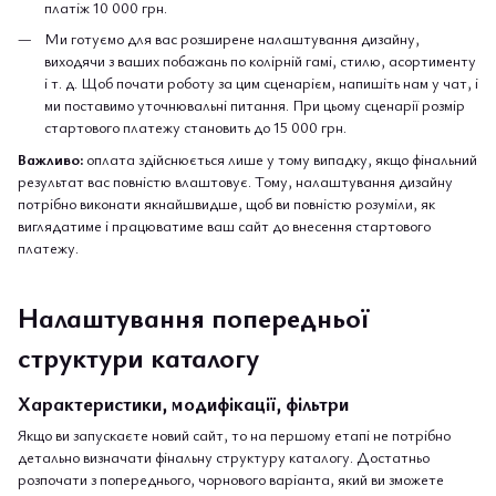
платіж 10 000 грн.
Ми готуємо для вас розширене налаштування дизайну,
виходячи з ваших побажань по колірній гамі, стилю, асортименту
і т. д. Щоб почати роботу за цим сценарієм, напишіть нам у чат, і
ми поставимо уточнювальні питання. При цьому сценарії розмір
стартового платежу становить до 15 000 грн.
Важливо:
оплата здійснюється лише у тому випадку, якщо фінальний
результат вас повністю влаштовує. Тому, налаштування дизайну
потрібно виконати якнайшвидше, щоб ви повністю розуміли, як
виглядатиме і працюватиме ваш сайт до внесення стартового
платежу.
Налаштування попередньої
структури каталогу
Характеристики, модифікації, фільтри
Якщо ви запускаєте новий сайт, то на першому етапі не потрібно
детально визначати фінальну структуру каталогу. Достатньо
розпочати з попереднього, чорнового варіанта, який ви зможете